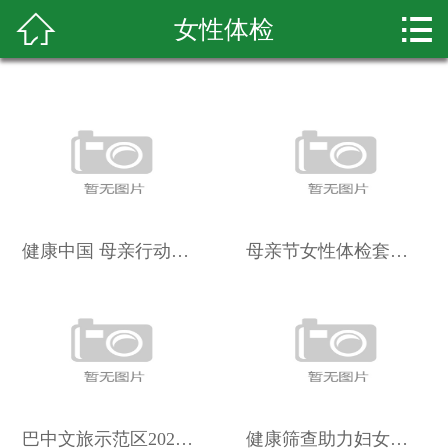



女性体检
首页
关于我们
体检套餐
新闻资讯
专家团队
健康中国 母亲行动丨新安县女性公益体检行动开始啦
母亲节女性体检套餐限时特惠
优惠套餐
先进仪器
健康知识
巴中文旅示范区2025年公开招聘员额管理工作人员体检相关事宜
健康筛查助力妇女儿童健康保障商丘市人民政府政务访谈邀请您提问
荣誉资质