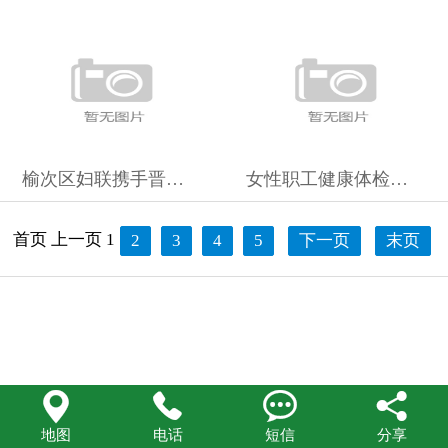
在线留言
联系我们
榆次区妇联携手晋中美年大健康开展“关爱打工妈妈 守护健康芳华
女性职工健康体检：运动的重要性与提升身体素质的必要性
首页
上一页
1
2
3
4
5
下一页
末页




地图
电话
短信
分享