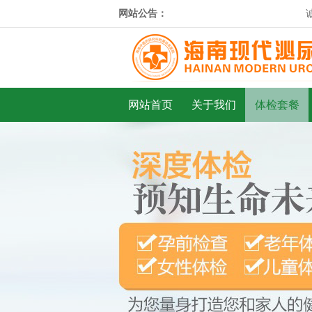
网站公告：
诚
网站首页
关于我们
体检套餐