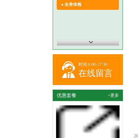
全身体检
时间:8:00-17:30
在线留言
优惠套餐
+更多
2