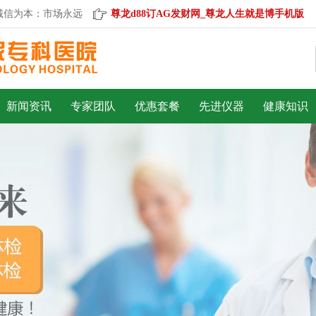
信为本：市场永远在变，诚信永远不变。
尊龙d88订AG发财网_尊龙人生就是博手机版
新闻资讯
专家团队
优惠套餐
先进仪器
健康知识