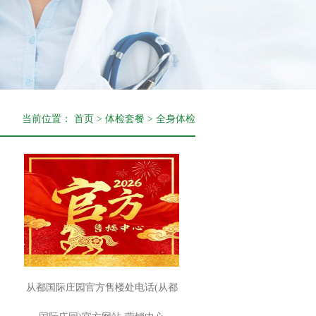
当前位置：
首页
>
体检套餐
>
全身体检
从都国际庄园官方售楼处电话(从都