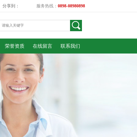
分享到：
服务热线：
0898-08980898
荣誉资质
在线留言
联系我们